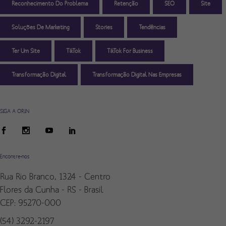
Reconhecimento Do Problema
Retenção
SEO
Site
Soluções De Marketing
Stories
Tendências
Ter Um Site
TikTok
TikTok For Business
Transformação Digital
Transformação Digital Nas Empresas
SIGA A ORIN
Encontre-nos
Rua Rio Branco, 1324 - Centro
Flores da Cunha - RS - Brasil
CEP: 95270-000
(54) 3292-2197