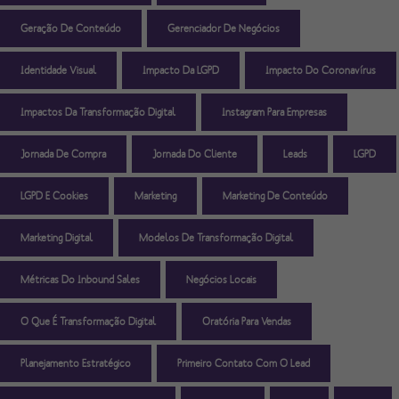
Geração De Conteúdo
Gerenciador De Negócios
Identidade Visual
Impacto Da LGPD
Impacto Do Coronavírus
Impactos Da Transformação Digital
Instagram Para Empresas
Jornada De Compra
Jornada Do Cliente
Leads
LGPD
LGPD E Cookies
Marketing
Marketing De Conteúdo
Marketing Digital
Modelos De Transformação Digital
Métricas Do Inbound Sales
Negócios Locais
O Que É Transformação Digital
Oratória Para Vendas
Planejamento Estratégico
Primeiro Contato Com O Lead