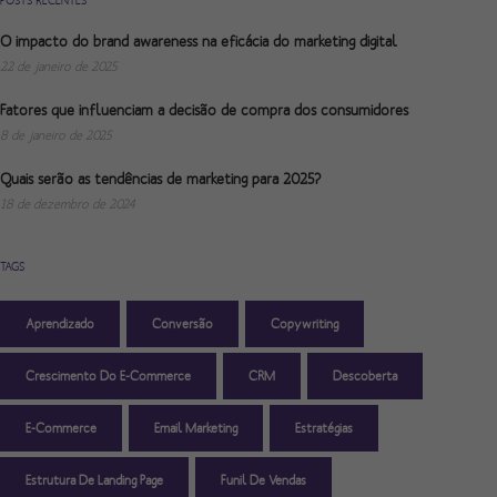
POSTS RECENTES
O impacto do brand awareness na eficácia do marketing digital
22 de janeiro de 2025
Fatores que influenciam a decisão de compra dos consumidores
8 de janeiro de 2025
Quais serão as tendências de marketing para 2025?
18 de dezembro de 2024
TAGS
Aprendizado
Conversão
Copywriting
Crescimento Do E-Commerce
CRM
Descoberta
E-Commerce
Email Marketing
Estratégias
Estrutura De Landing Page
Funil De Vendas