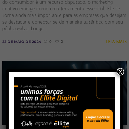
do consumidor é um recurso disputado, o marketing
criativo emerge como uma ferramenta essencial. Ele se
torna ainda mais importante para as empresas que desejam
se destacar e conectar-se de maneira autêntica com seu
público-alvo. Longe...
LEIA MAIS
22 DE MAIO DE 2024
0
0
X