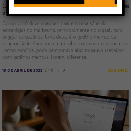
Como usar o gatilho mental da reciprocidade na estratégia de vendas
e de marketing?
Como você deve imaginar, existem uma série de
estratégias no marketing, principalmente no digital, para
engajar os usuários. Uma delas é o gatilho mental da
reciprocidade. Para quem não sabe exatamente o que esse
termo significa, pode parecer até algo negativo trabalhar
com gatilhos mentais. Porém, diferente...
LEIA MAIS
19 DE ABRIL DE 2023
0
0