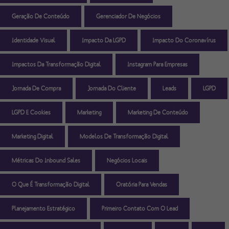
Geração De Conteúdo
Gerenciador De Negócios
Identidade Visual
Impacto Da LGPD
Impacto Do Coronavírus
Impactos Da Transformação Digital
Instagram Para Empresas
Jornada De Compra
Jornada Do Cliente
Leads
LGPD
LGPD E Cookies
Marketing
Marketing De Conteúdo
Marketing Digital
Modelos De Transformação Digital
Métricas Do Inbound Sales
Negócios Locais
O Que É Transformação Digital
Oratória Para Vendas
Planejamento Estratégico
Primeiro Contato Com O Lead