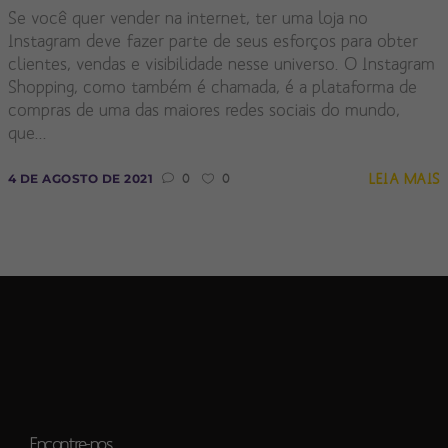
Se você quer vender na internet, ter uma loja no
Instagram deve fazer parte de seus esforços para obter
clientes, vendas e visibilidade nesse universo. O Instagram
Shopping, como também é chamada, é a plataforma de
compras de uma das maiores redes sociais do mundo,
que...
LEIA MAIS
4 DE AGOSTO DE 2021
0
0
Encontre-nos