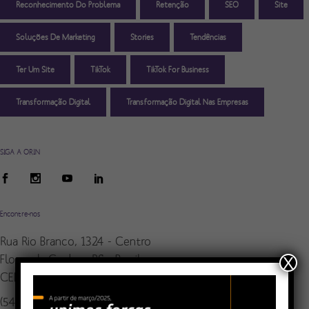
Reconhecimento Do Problema
Retenção
SEO
Site
Soluções De Marketing
Stories
Tendências
Ter Um Site
TikTok
TikTok For Business
Transformação Digital
Transformação Digital Nas Empresas
SIGA A ORIN
Encontre-nos
Rua Rio Branco, 1324 - Centro
Flores da Cunha - RS - Brasil
X
CEP: 95270-000
(54) 3292-2197