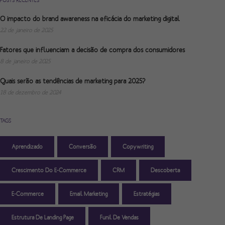
POSTS RECENTES
O impacto do brand awareness na eficácia do marketing digital
22 de janeiro de 2025
Fatores que influenciam a decisão de compra dos consumidores
8 de janeiro de 2025
Quais serão as tendências de marketing para 2025?
18 de dezembro de 2024
TAGS
Aprendizado
Conversão
Copywriting
Crescimento Do E-Commerce
CRM
Descoberta
E-Commerce
Email Marketing
Estratégias
Estrutura De Landing Page
Funil De Vendas