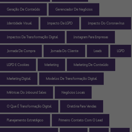
Geração De Conteúdo
Gerenciador De Negócios
Identidade Visual
Impacto Da LGPD
Impacto Do Coronavírus
Impactos Da Transformação Digital
Instagram Para Empresas
Jornada De Compra
Jornada Do Cliente
Leads
LGPD
LGPD E Cookies
Marketing
Marketing De Conteúdo
Marketing Digital
Modelos De Transformação Digital
Métricas Do Inbound Sales
Negócios Locais
O Que É Transformação Digital
Oratória Para Vendas
Planejamento Estratégico
Primeiro Contato Com O Lead