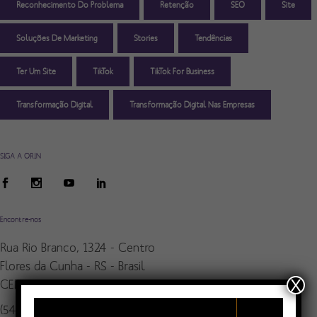
Reconhecimento Do Problema
Retenção
SEO
Site
Soluções De Marketing
Stories
Tendências
Ter Um Site
TikTok
TikTok For Business
Transformação Digital
Transformação Digital Nas Empresas
SIGA A ORIN
Encontre-nos
Rua Rio Branco, 1324 - Centro
Flores da Cunha - RS - Brasil
X
CEP: 95270-000
(54) 3292-2197