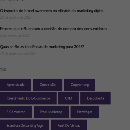
POSTS RECENTES
O impacto do brand awareness na eficácia do marketing digital
22 de janeiro de 2025
Fatores que influenciam a decisão de compra dos consumidores
8 de janeiro de 2025
Quais serão as tendências de marketing para 2025?
18 de dezembro de 2024
TAGS
Aprendizado
Conversão
Copywriting
Crescimento Do E-Commerce
CRM
Descoberta
E-Commerce
Email Marketing
Estratégias
Estrutura De Landing Page
Funil De Vendas