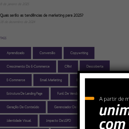
8 de janeiro de 2025
Quais serão as tendências de marketing para 2025?
18 de dezembro de 2024
TAGS
Aprendizado
Conversão
Copywriting
Crescimento Do E-Commerce
CRM
Descoberta
E-Commerce
Email Marketing
Estratégias
Estrutura De Landing Page
Funil De Vendas
Geração De Conteúdo
Gerenciador De Negócios
Identidade Visual
Impacto Da LGPD