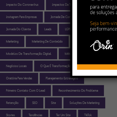
Impacto Do Coronavírus
Impactos Da Transformação Digital
Instagram Para Empresas
Jornada De Compra
Jornada Do Cliente
Leads
LGPD
LGPD E Cookies
Marketing
Marketing De Conteúdo
Marketing Digital
Modelos De Transformação Digital
Métricas Do Inbound Sales
Negócios Locais
O Que É Transformação Digital
Oratória Para Vendas
Planejamento Estratégico
Primeiro Contato Com O Lead
Reconhecimento Do Problema
Retenção
SEO
Site
Soluções De Marketing
Stories
Tendências
Ter Um Site
TikTok