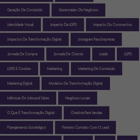
Geração De Conteúdo
Gerenciador De Negócios
Identidade Visual
Impacto Da LGPD
Impacto Do Coronavírus
Impactos Da Transformação Digital
Instagram Para Empresas
Jornada De Compra
Jornada Do Cliente
Leads
LGPD
LGPD E Cookies
Marketing
Marketing De Conteúdo
Marketing Digital
Modelos De Transformação Digital
Métricas Do Inbound Sales
Negócios Locais
O Que É Transformação Digital
Oratória Para Vendas
Planejamento Estratégico
Primeiro Contato Com O Lead