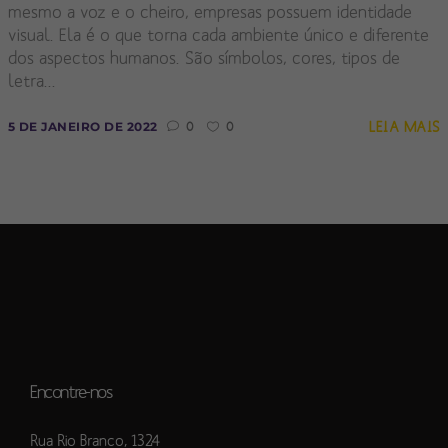
mesmo a voz e o cheiro, empresas possuem identidade
visual. Ela é o que torna cada ambiente único e diferente
dos aspectos humanos. São símbolos, cores, tipos de
letra...
LEIA MAIS
5 DE JANEIRO DE 2022
0
0
Encontre-nos
Rua Rio Branco, 1324