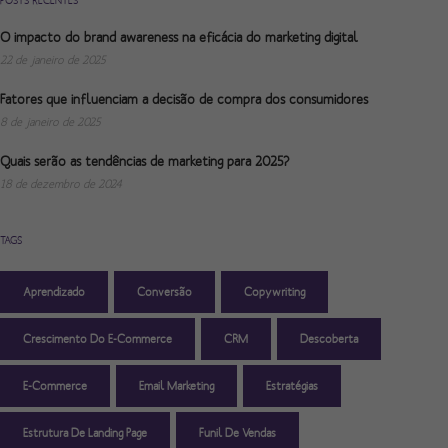
POSTS RECENTES
O impacto do brand awareness na eficácia do marketing digital
22 de janeiro de 2025
Fatores que influenciam a decisão de compra dos consumidores
8 de janeiro de 2025
Quais serão as tendências de marketing para 2025?
18 de dezembro de 2024
TAGS
Aprendizado
Conversão
Copywriting
Crescimento Do E-Commerce
CRM
Descoberta
E-Commerce
Email Marketing
Estratégias
Estrutura De Landing Page
Funil De Vendas