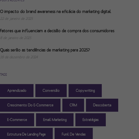
POSTS RECENTES
O impacto do brand awareness na eficácia do marketing digital
22 de janeiro de 2025
Fatores que influenciam a decisão de compra dos consumidores
8 de janeiro de 2025
Quais serão as tendências de marketing para 2025?
18 de dezembro de 2024
TAGS
Aprendizado
Conversão
Copywriting
Crescimento Do E-Commerce
CRM
Descoberta
E-Commerce
Email Marketing
Estratégias
Estrutura De Landing Page
Funil De Vendas