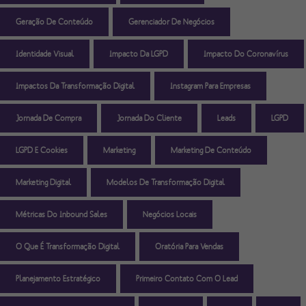
Geração De Conteúdo
Gerenciador De Negócios
Identidade Visual
Impacto Da LGPD
Impacto Do Coronavírus
Impactos Da Transformação Digital
Instagram Para Empresas
Jornada De Compra
Jornada Do Cliente
Leads
LGPD
LGPD E Cookies
Marketing
Marketing De Conteúdo
Marketing Digital
Modelos De Transformação Digital
Métricas Do Inbound Sales
Negócios Locais
O Que É Transformação Digital
Oratória Para Vendas
Planejamento Estratégico
Primeiro Contato Com O Lead