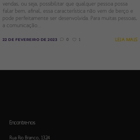
vendas, ou seja, possibilitar que qualquer pessoa possa
falar bem, afinal, essa característica não vem de berço e
pode perfeitamente ser desenvolvida. Para muitas pessoas,
a comunicação...
LEIA MAIS
22 DE FEVEREIRO DE 2023
0
1
Encontre-nos
Rua Rio Branco, 1324