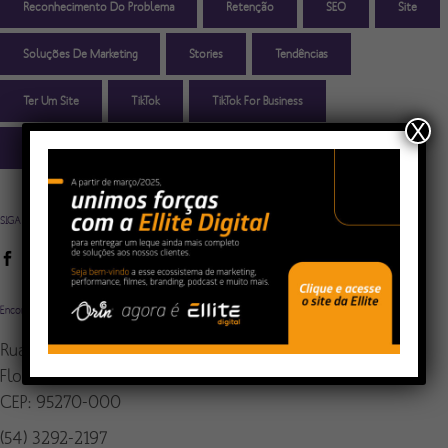
Reconhecimento Do Problema
Retenção
SEO
Site
Soluções De Marketing
Stories
Tendências
Ter Um Site
TikTok
TikTok For Business
X
Transformação Digital
Transformação Digital Nas Empresas
SIGA A ORIN
Encontre-nos
Rua Rio Branco, 1324 - Centro
Flores da Cunha - RS - Brasil
CEP: 95270-000
(54) 3292-2197